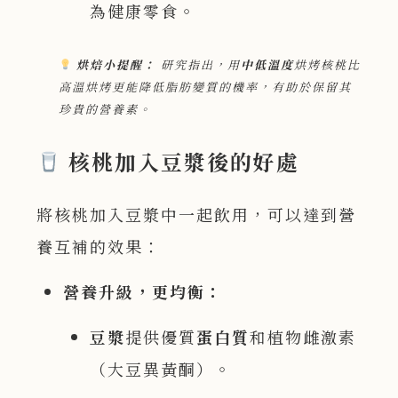
為健康零食。
烘焙小提醒：
研究指出，用
中低溫度
烘烤核桃比
高溫烘烤更能降低脂肪變質的機率，有助於保留其
珍貴的營養素。
核桃加入豆漿後的好處
將核桃加入豆漿中一起飲用，可以達到營
養互補的效果：
營養升級，更均衡：
豆漿
提供優質
蛋白質
和植物雌激素
（大豆異黃酮）。