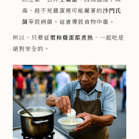
高，殺不死雞蛋裡可能藏著的
沙門氏
菌
等致病菌。這會導致食物中毒。
所以，只要
豆漿和雞蛋都煮熟
，一起吃是
絕對安全的。