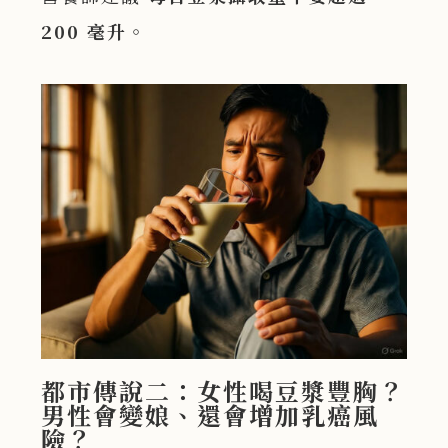
200
毫升
。
都市傳說二：女性喝豆漿豐胸？
男性會變娘、還會增加乳癌風
險？