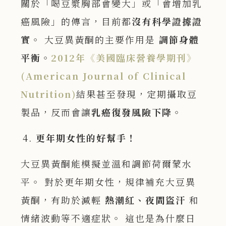
關於「喝豆漿胸部會變大」或「會增加乳
癌風險」的傳言，目前都
沒有科學證據證
實
。 大豆異黃酮的主要作用是
調節身體
平衡
。
2012
年《美國臨床營養學期刊》
(American Journal of Clinical
Nutrition)
結果甚至發現，定期攝取豆
製品，反而會讓
乳癌復發風險下降
。
更年期女性的好幫手！
大豆異黃酮能模擬並溫和調節荷爾蒙水
平。 對於更年期女性，規律補充大豆異
黃酮，有助於減輕
熱潮紅、夜間盜汗
和
情緒波動等不適症狀。 這也是為什麼日