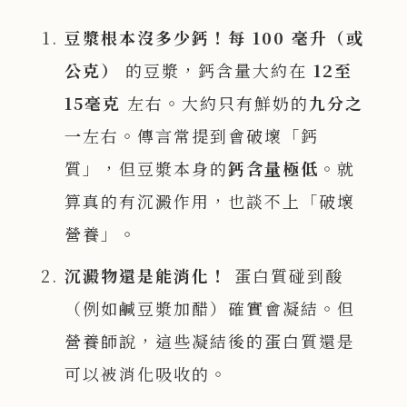
豆漿根本沒多少鈣！每 100
毫升（或
公克）
的豆漿，鈣含量大約在
12
至
15
毫克
左右。大約只有鮮奶的
九分之
一
左右。傳言常提到會破壞「鈣
質」，但豆漿本身的
鈣含量極低
。就
算真的有沉澱作用，也談不上「破壞
營養」。
沉澱物還是能消化！
蛋白質碰到酸
（例如鹹豆漿加醋）確實會凝結。但
營養師說，這些凝結後的蛋白質還是
可以被消化吸收的。