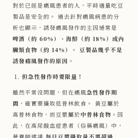
對於已經是痛風患者的人，平時適量吃豆
製品是安全的。 過去針對痛風病患的分
析也顯示，誘發痛風發作的主因通常是
啤酒（約 60%
）、海鮮（約 18%
）或內
臟類食物（約 14%
）
。
豆製品幾乎不是
誘發痛風發作的原因
。
但急性發作時要限量！
雖然平常沒問題，但在痛風
急性發作期
間
，確實要攝取低普林飲食。 黃豆屬於
高普林食物，而豆漿屬於
中普林食物
。因
此，在高尿酸血症患者（俗稱痛風）中，
營養師建議
每日豆漿攝取量不要超過