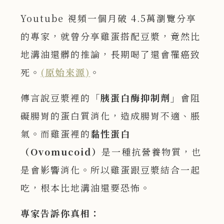
Youtube 視頻一個月破 4.5萬瀏覽分享
的專家，就曾分享雞蛋搭配豆漿，竟然比
地溝油還髒的推論，長期喝了還會罹癌致
死。
(原始來源)
。
傳言說豆漿裡的
「胰蛋白酶抑制劑」
會阻
礙腸胃的蛋白質消化，造成腸胃不適、脹
氣。而雞蛋裡的
黏性蛋白
（
Ovomucoid
）
是一種抗營養物質，也
是會影響消化。所以雞蛋跟豆漿結合一起
吃，根本比地溝油還要恐怖。
專家告訴你真相：