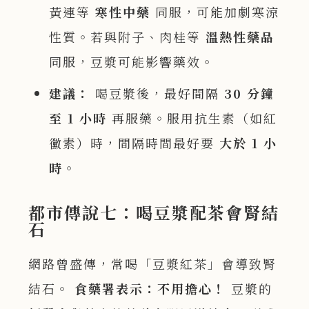
黃連等
寒性中藥
同服，可能加劇寒涼
性質。若與附子、肉桂等
溫熱性藥品
同服，豆漿可能影響藥效。
建議：
喝豆漿後，最好間隔
30
分鐘
至 1
小時
再服藥。服用抗生素（如紅
黴素）時，間隔時間最好要
大於 1
小
時
。
都市傳說七：喝豆漿配茶會腎結
石
網路曾盛傳，常喝「豆漿紅茶」會導致腎
結石。
食藥署表示：不用擔心！
豆漿的