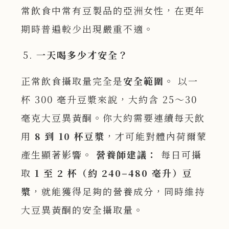
常飲食中常有豆製品的亞洲女性，在更年
期時普遍較少出現嚴重不適。
一天喝多少才安全？
正常飲食攝取量完全是
安全範圍
。 以一
杯 300 毫升豆漿來說，大約含 25～30
毫克大豆異黃酮。你大約需要連續每天飲
用
8
到 10
杯豆漿
，才可能對體內荷爾蒙
產生顯著影響。
營養師建議：
每日可攝
取
1
至 2
杯（約 240–480
毫升）豆
漿
，就能獲得足夠的營養成分，同時維持
大豆異黃酮的安全攝取量。