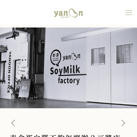
素食蛋白質不夠怎麼辦？豆
漿店老闆推「豆漿加蛋」黃
金公式，一天3顆蛋膽固醇免
驚！