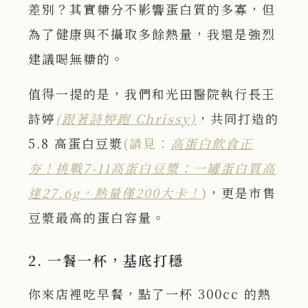
差別？其實糖分不影響蛋白質的多寡，但
為了健康與不攝取多餘熱量，我還是強烈
建議喝無糖的。
值得一提的是，我們和光田醫院執行長王
詩婷
(跟著詩婷跑 Chrissy)
，共同打造的
5.8 高蛋白豆漿
(請見：
高蛋白飲食正
夯！挑戰7-11高蛋白豆漿：一罐蛋白質高
達27.6g，熱量僅200大卡！
)
，更是市售
豆漿最高的蛋白容量。
2. 一餐一杯，基底打穩
你來店裡吃早餐，點了一杯 300cc 的熱