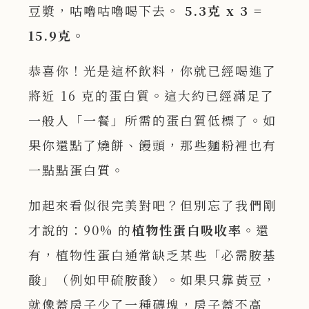
豆漿，咕嚕咕嚕喝下去。
5.3
克 x 3 =
15.9
克。
恭喜你！光是這杯飲料，你就已經喝進了
將近 16 克的蛋白質。這大約已經滿足了
一般人「一餐」所需的蛋白質低標了。如
果你還點了燒餅、饅頭，那些麵粉裡也有
一點點蛋白質。
加起來看似很完美對吧？但別忘了我們剛
才說的：90% 的
植物性蛋白吸收率
。還
有，植物性蛋白通常缺乏某些「必需胺基
酸」（例如甲硫胺酸）。如果只靠黃豆，
就像蓋房子少了一種磚塊，房子蓋不高