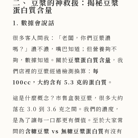
二、 豆漿的神救援：揭秘豆漿
蛋白質含量
1. 數據會說話
很多客人問我：「老闆，你們豆漿濃
嗎？」濃不濃，嘴巴知道；但營養夠不
夠，數據知道。關於
豆漿蛋白質含量
，我
們店裡的豆漿經過檢測換算：
每
100cc
，大約含有 5.3
克的蛋白質。
這是什麼概念？市售盒裝豆漿，很多大約
落在 3.0 到 3.6 克之間。我們的濃度，
是為了讓每一口都更有價值。至於大家常
問的
含糖豆漿
vs
無糖豆漿蛋白質
有沒有