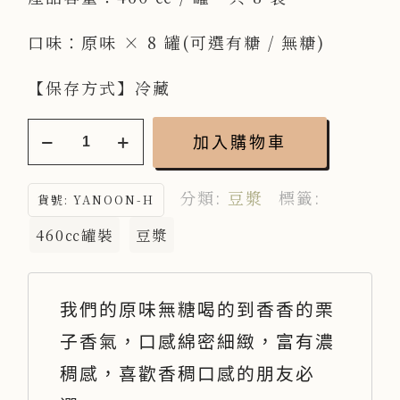
口味：原味 × 8 罐(可選有糖 / 無糖)
【保存方式】冷藏
養
加入購物車
生
分類:
豆漿
標籤:
族
貨號:
YANOON-H
豆
460㏄罐裝
豆漿
漿
控
我們的原味無糖喝的到香香的栗
極
子香氣，口感綿密細緻，富有濃
品
稠感，喜歡香稠口感的朋友必
原