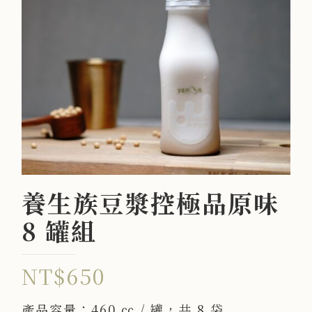
養生族豆漿控極品原味
8 罐組
NT$
650
產品容量：460 ㏄ / 罐，共 8 袋