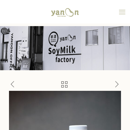
養生族豆漿控極品原味 8 罐
組