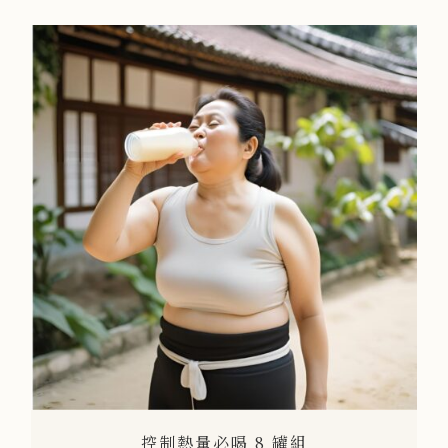
控制熱量必喝 8 罐組