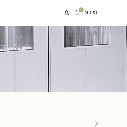
0
NT$
0