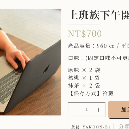
上班族下午
NT$
700
產品容量：960 ㏄ / 平
口味：(固定口味不可更
原味 × 2 袋
核桃 × 1 袋
抹茶 × 2 袋
【保存方式】冷藏
上
加
班
族
分類
貨號:
YANOON-B1
下