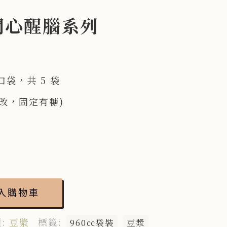
開心醒腦系列
口袋，共 5 袋
改，固定有糖)
入購物車
:
豆漿
標籤:
960㏄袋裝
豆漿