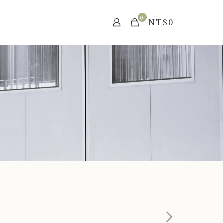
0
NT$
0