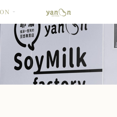
OON
上市
】：絕不上市