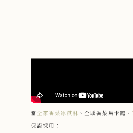
當
全家香菜冰淇淋
、全聯香菜馬卡龍、
保證採用：